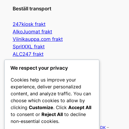
Beställ transport
247kiosk frakt
AlkoJuomat frakt
Viinikauppa.com frakt
SpritXXL frakt
ALC247 frakt
Spritbox frakt
We respect your privacy
Booz3 frakt
Vingrossen frakt
Cookies help us improve your
Gpris frakt
experience, deliver personalized
CandyNuts frakt
content, and analyze traffic. You can
choose which cookies to allow by
clicking
Customize
. Click
Accept All
to consent or
Reject All
to decline
non-essential cookies.
Shippii.delivery International
–
Shippii.delivery DK
–